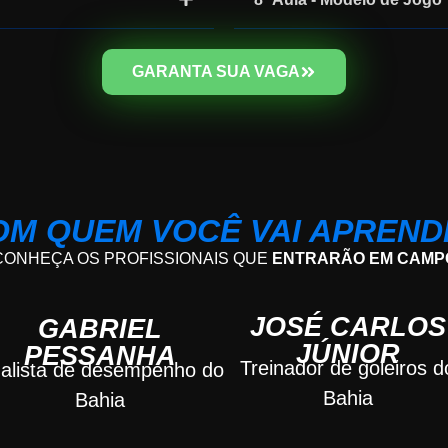
GARANTA SUA VAGA
OM QUEM VOCÊ VAI APREND
CONHEÇA OS PROFISSIONAIS QUE
ENTRARÃO EM CAMP
JOSÉ CARLOS
GABRIEL
JÚNIOR
PESSANHA
Treinador de goleiros d
alista de desempenho do
Bahia
Bahia