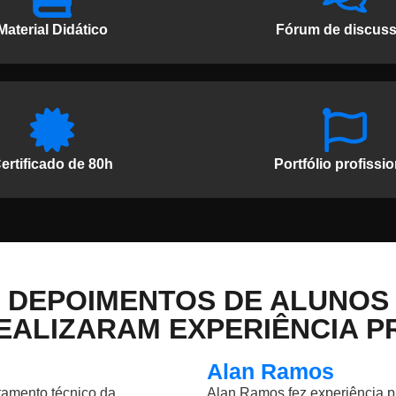
Material Didático
Fórum de discus
ertificado de 80h
Portfólio profissio
DEPOIMENTOS DE ALUNOS
EALIZARAM EXPERIÊNCIA P
Alan Ramos
rtamento técnico da
Alan Ramos fez experiência p