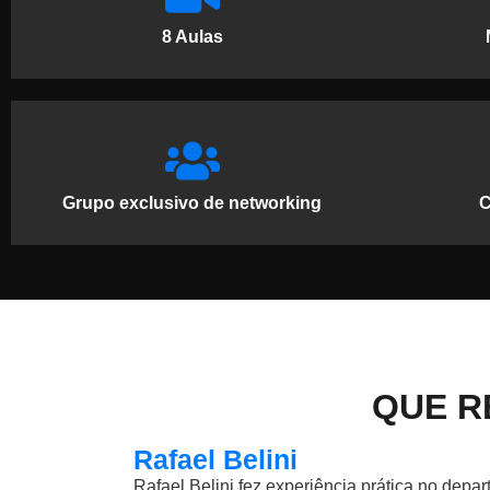
8 Aulas
Grupo exclusivo de networking
C
QUE R
Rafael Belini
Rafael Belini fez experiência prática no depa