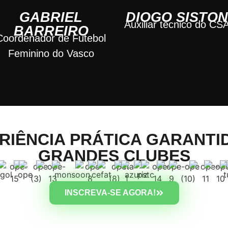
GABRIEL
DIOGO SISTO
Auxiliar técnico do CS
BARREIRO
Coordenador de Futebol
Feminino do Vasco
RIÊNCIA PRÁTICA GARANTI
GRANDES CLUBES
INSCREVA-SE AGORA!