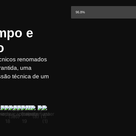
VAGAS PREENCHIDAS
96.8%
ampo e
o
técnicos renomados
rantida, uma
ssão técnica de um