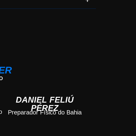
ER
O
DANIEL FELIÚ
PÉREZ
o
Preparador Físico do Bahia