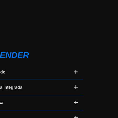
RENDER
ado
ca Integrada
ca