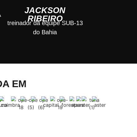
N
JACKSON
A
RIBEIRO
treinador da equipe SUB-13
do Bahia
DA EM