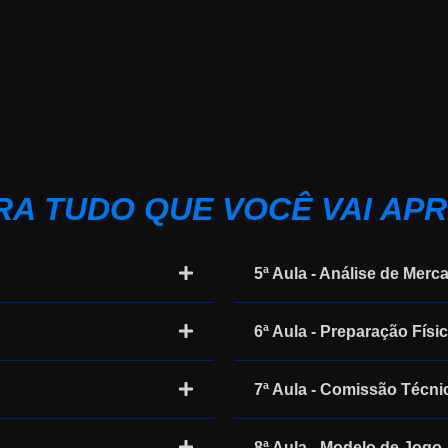
RA TUDO QUE VOCÊ VAI AP
5ª Aula - Análise de Merc
6ª Aula - Preparação Físi
7ª Aula - Comissão Técni
8ª Aula - Modelo de Jogo