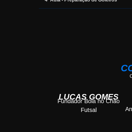
C
LUCAS GOMES
Fundador
Bola no Chão
An
Futsal