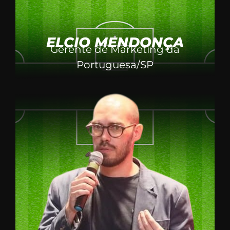
ELCIO MENDONÇA
Gerente de Marketing da
Portuguesa/SP