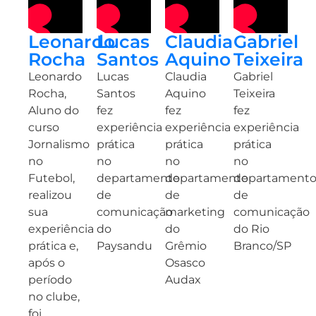
Leonardo
Lucas
Claudia
Gabriel
Rocha
Santos
Aquino
Teixeira
Leonardo
Lucas
Claudia
Gabriel
Rocha,
Santos
Aquino
Teixeira
Aluno do
fez
fez
fez
curso
experiência
experiência
experiência
Jornalismo
prática
prática
prática
no
no
no
no
Futebol,
departamento
departamento
departament
realizou
de
de
de
sua
comunicação
marketing
comunicação
experiência
do
do
do Rio
prática e,
Paysandu
Grêmio
Branco/SP
após o
Osasco
período
Audax
no clube,
foi