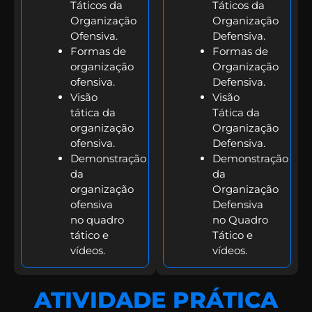
Táticos da
Táticos da
Organização
Organização
Ofensiva.
Defensiva.
Formas de
Formas de
organização
Organização
ofensiva.
Defensiva.
Visão
Visão
tática da
Tática da
organização
Organização
ofensiva.
Defensiva.
Demonstração
Demonstração
da
da
organização
Organização
ofensiva
Defensiva
no quadro
no Quadro
tático e
Tático e
vídeos.
vídeos.
ATIVIDADE PRÁTICA