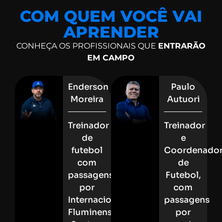
COM QUEM VOCÊ VAI
APRENDER
CONHEÇA OS PROFISSIONAIS QUE
ENTRARÃO
EM CAMPO
Enderson
Paulo
Moreira
Autuori
Treinador
Treinador
de
e
futebol
Coordenado
com
de
passagens
Futebol,
por
com
Internacional,
passagens
Fluminense,
por